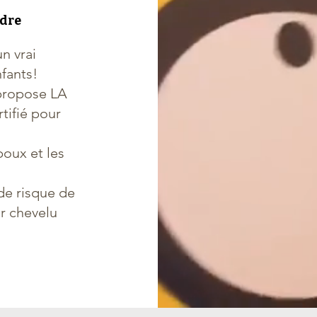
udre
n vrai
nfants!
propose LA
tifié pour
poux et les
de risque de
ir chevelu