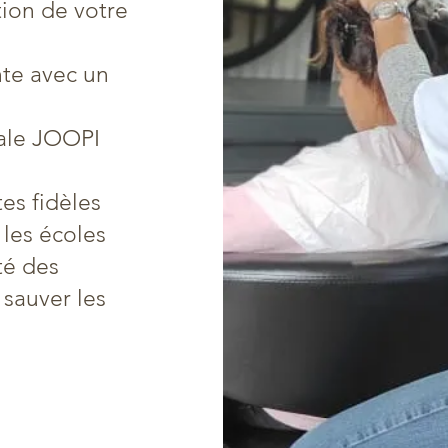
tion de votre
te avec un
ale JOOPI
tes fidèles
c les écoles
té des
sauver les