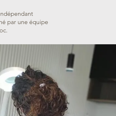
e indépendant
né par une équipe
roc.