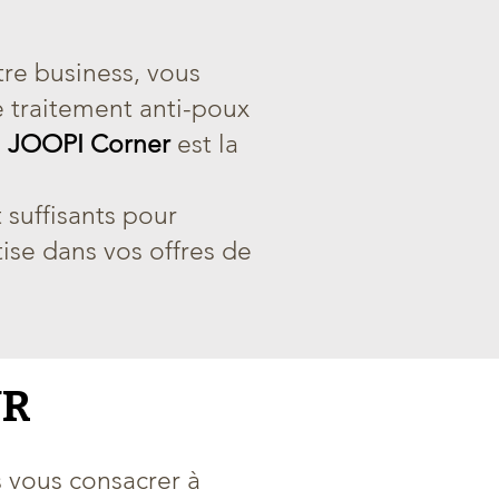
tre business, vous
e traitement anti-poux
e
JOOPI Corner
est la
 suffisants pour
tise dans vos offres de
UR
s vous consacrer à