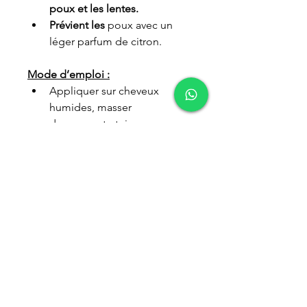
poux et les lentes.
Prévient les
 poux avec un 
léger parfum de citron.
Mode d’emploi :
Appliquer sur cheveux 
humides, masser 
doucement et rincer.
Répétez l’opération et 
laissez agir quelques 
minutes.
Rincez.
Pour obtenir nos dernières
recommandations, abonnez-vous